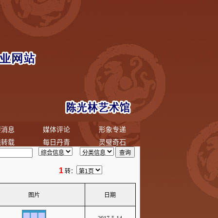
要消息
媒体评论
形象专递
线转载
每日丹青
灵璧奇石
1
转：
图片
日期