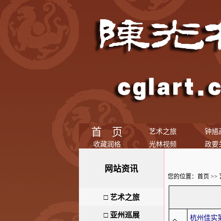
首 页
艺术之旅
钟馗
收藏润格
光林视频
政要
网站资讯
您的位置：
首页
>>
□
艺术之旅
□
亚州巡展
杭州佳实