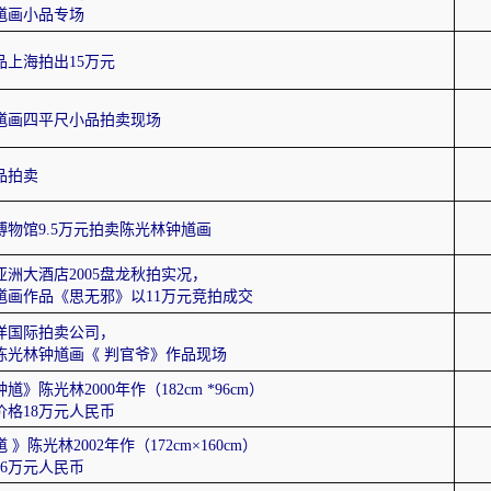
馗画小品专场
品上海拍出15万元
馗画四平尺小品拍卖现场
品拍卖
博物馆9.5万元拍卖陈光林钟馗画
洲大酒店2005盘龙秋拍实况，
馗画作品《思无邪》以11万元竞拍成交
洋国际拍卖公司，
陈光林钟馗画《 判官爷》作品现场
》陈光林2000年作（182cm *96cm）
价格18万元人民币
》陈光林2002年作（172cm×160cm）
26万元人民币