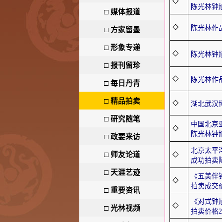
◇
陈光林钟
□
媒体报道
◇
陈光林作
□
方家留墨
□
形象专递
◇
陈光林钟
□
报刊留珍
◇
陈光林作
□
每日丹青
□
精品拍卖
◇
湖北武汉
□
研究随笔
中国北京亚
◇
陈光林钟
□
政要来访
北京太平
□
师友论道
◇
成功拍卖
□
天涯艺迹
《五美伴钟馗
◇
拍卖成交
□
重要资讯
《对式钟馗 
◇
□
光林视频
拍卖价格