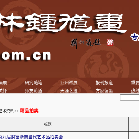
画展
研究随笔
亚州巡展
报刊报道
重
关怀
师友论道
天涯艺迹
方家留墨
热
精品拍卖
艺术资讯
>>
标题
第九届财富浙商当代艺术品拍卖会