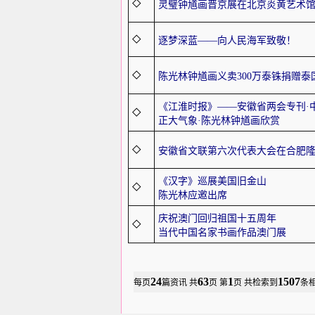
◇
灵璧钟馗画晋京展在北京炎黄艺术
◇
逐梦深蓝——向人民海军致敬！
◇
陈光林钟馗画义卖300万泰铢捐赠泰
《江淮时报》——安徽省两会专刊·
◇
正大气象·陈光林钟馗画欣赏
◇
安徽省文联第六次代表大会在合肥
《汉字》巡展美国旧金山
◇
陈光林应邀出席
庆祝澳门回归祖国十五周年
◇
当代中国名家书画作品澳门展
24
63
1
1507
每页
篇资讯
共
页 第
页 共检索到
条