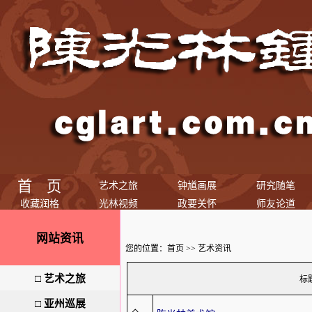
首 页
艺术之旅
钟馗画展
研究随笔
收藏润格
光林视频
政要关怀
师友论道
网站资讯
您的位置：
首页
>>
艺术资讯
□
艺术之旅
标
□
亚州巡展