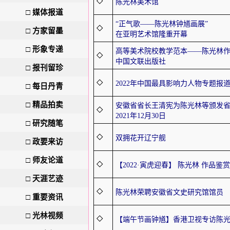
◇
陈光林美术馆
□
媒体报道
“正气歌——陈光林钟馗画展”
◇
□
方家留墨
在亚明艺术馆隆重开幕
□
形象专递
高等美术院校教学范本——陈光林
◇
中国文联出版社
□
报刊留珍
◇
2022年中国最具影响力人物专题报
□
每日丹青
□
精品拍卖
安徽省省长王清宪为陈光林等颁发
◇
2021年12月30日
□
研究随笔
◇
双拥花开辽宁舰
□
政要来访
□
师友论道
◇
【2022·寅虎迎春】 陈光林 作品鉴赏
□
天涯艺迹
◇
陈光林荣聘安徽省文史研究馆馆员
□
重要资讯
□
光林视频
◇
【端午节画钟馗】香港卫视专访陈光