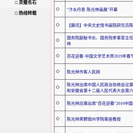
□
灵璧名石
◇
“汴水丹青·陈光林画展”开幕
□
热线转载
◇
【展讯】中央文史馆书画院研究员
国务院副秘书长、国务院参事室主
◇
林
◇
百花迎春·中国文学艺术界2019年
◇
陈光林作客人民网
陈光林出席中国人民政治协商会议
◇
和安徽省第十二届人民代表大会第
◇
陈光林应邀出席“百花迎春”2016中
◇
陈光林荣聘宿州学院客座教授