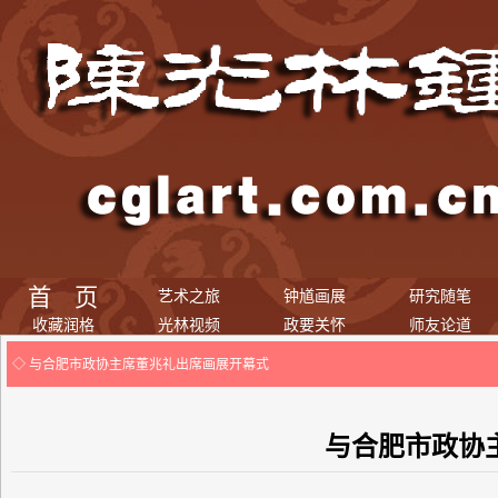
首 页
艺术之旅
钟馗画展
研究随笔
收藏润格
光林视频
政要关怀
师友论道
◇ 与合肥市政协主席董兆礼出席画展开幕式
与合肥市政协