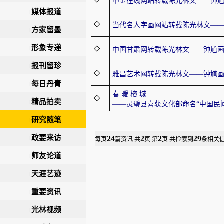
◇
中金在线网站转载陈光林文——钟
□
媒体报道
◇
当代名人字画网站转载陈光林文—
□
方家留墨
□
形象专递
◇
中国甘肃网转载陈光林文——钟馗
□
报刊留珍
◇
雅昌艺术网转载陈光林文——钟馗
□
每日丹青
春 暖 榕 城
◇
□
精品拍卖
——灵璧县喜获文化部命名“中国民
□
研究随笔
□
政要来访
24
2
2
29
每页
篇资讯
共
页 第
页 共检索到
条相关
□
师友论道
□
天涯艺迹
□
重要资讯
□
光林视频