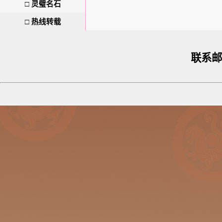
□
灵璧名石
□
热线转载
联系邮箱