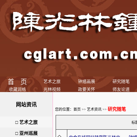
首 页
艺术之旅
钟馗画展
研究随笔
收藏润格
光林视频
政要关怀
师友论道
网站资讯
研究随笔
您的位置：
首页
>>
艺术资讯
>>
□
艺术之旅
标
□
亚州巡展