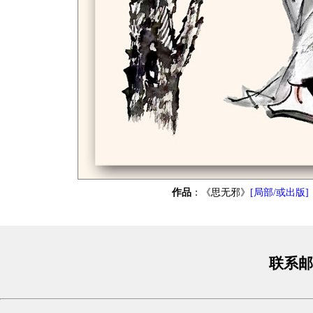
作品
：《思无邪》
[局部/或出版]
联系邮箱